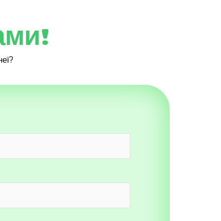
ами!
неї?