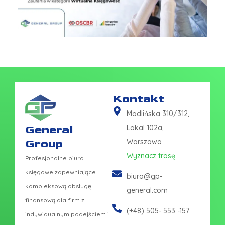
Kontakt
Modlińska 310/312,
General
Lokal 102a,
Group
Warszawa
Wyznacz trasę
Profesjonalne biuro
księgowe zapewniające
biuro@gp-
kompleksową obsługę
general.com
finansową dla firm z
(+48) 505- 553 -157
indywidualnym podejściem i