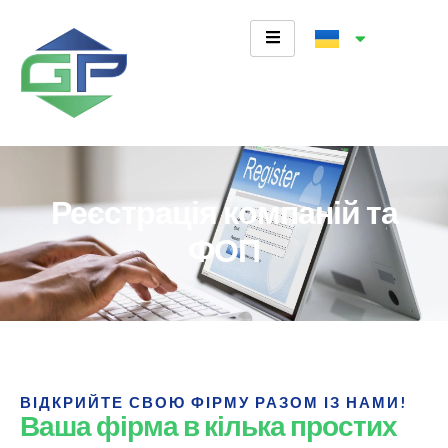
Перейти
до
вмісту
Реєстрація компаній та
ФОП
ВІДКРИЙТЕ СВОЮ ФІРМУ РАЗОМ ІЗ НАМИ!
Ваша фірма в кілька простих