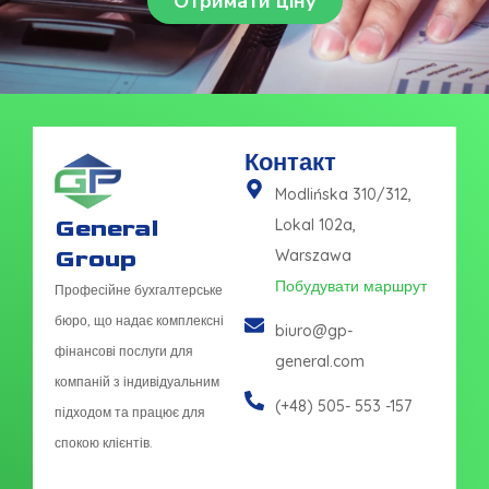
Отримати ціну
Контакт
Modlińska 310/312,
General
Lokal 102a,
Group
Warszawa
Побудувати маршрут
Професійне бухгалтерське
бюро, що надає комплексні
biuro@gp-
фінансові послуги для
general.com
компаній з індивідуальним
(+48) 505- 553 -157
підходом та працює для
спокою клієнтів.