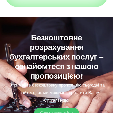
Безкоштовне
розрахування
бухгалтерських послуг –
ознайомтеся з нашою
пропозицією!
Отримайте безкоштовну пропозицію сьогодні та
дізнайтесь, як ми можемо спростити Вашу
бухгалтерію!