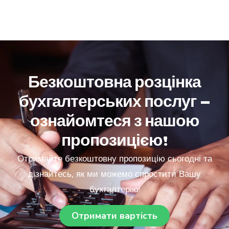
Безкоштовна розцінка
бухгалтерських послуг –
ознайомтеся з нашою
пропозицією!
Отримайте безкоштовну пропозицію сьогодні та
дізнайтесь, як ми можемо спростити Вашу
бухгалтерію!
Отримати вартість