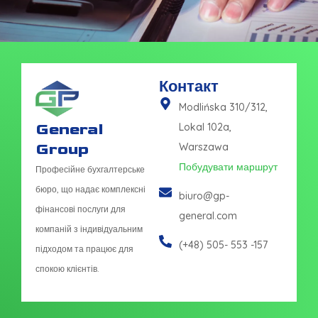
Контакт
Modlińska 310/312,
General
Lokal 102a,
Group
Warszawa
Побудувати маршрут
Професійне бухгалтерське
бюро, що надає комплексні
biuro@gp-
фінансові послуги для
general.com
компаній з індивідуальним
(+48) 505- 553 -157
підходом та працює для
спокою клієнтів.