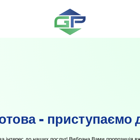
готова - приступаємо 
а інтерес до наших послуг! Вибрана Вами пропозиція вже