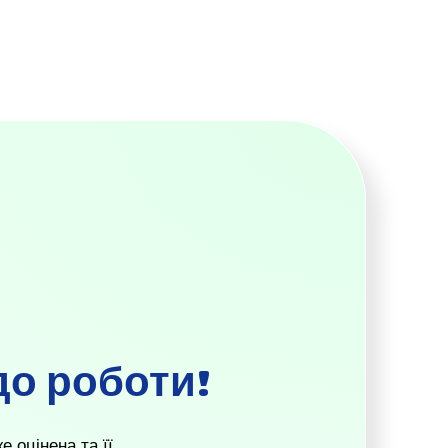
до роботи!
 оцінена та її