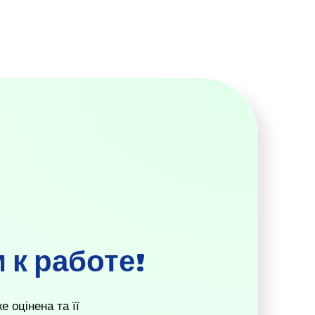
 к работе!
 оцінена та її