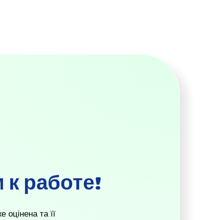
 к работе!
 оцінена та її